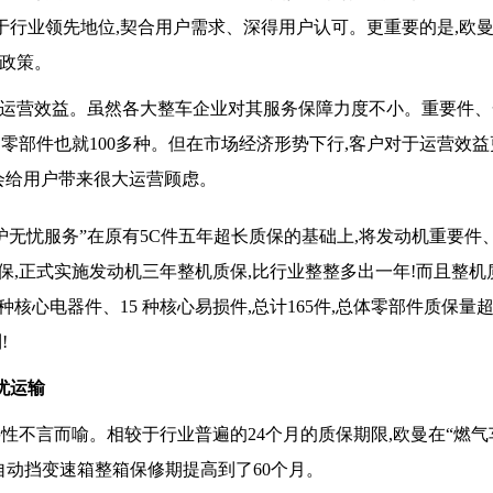
于行业领先地位,契合用户需求、深得用户认可。更重要的是,欧
务政策。
友的运营效益。虽然各大整车企业对其服务保障力度不小。重要件
的零部件也就100多种。但在市场经济形势下行,客户对于运营效
会给用户带来很大运营顾虑。
护无忧服务”在原有5C件五年超长质保的基础上,将发动机重要件
,正式实施发动机三年整机质保,比行业整整多出一年!而且整机
0 种核心电器件、15 种核心易损件,总计165件,总体零部件质保量
!
忧运输
性不言而喻。相较于行业普遍的24个月的质保期限,欧曼在“燃
自动挡变速箱整箱保修期提高到了60个月。