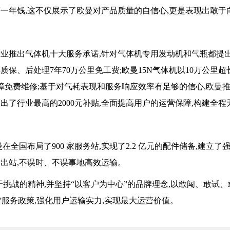
一年钱,这不仅展示了欧曼对产品质量的自信心,更是表现出敢于
先行业推出气体机十大服务承诺,针对气体机专用发动机和气瓶都提
保、后处理7年70万公里免工费;欧曼15N气体机以10万公里超
障免费维修;基于对气耗表现和服务响应效率有足够的信心,欧曼
出了行业最高的2000元补贴,全面提高用户的运营保障,构建全程
全国布局了900 家服务站,实现了2.2 亿元的配件储备,建立了
出站,不误时、不误事地高效运输。
于挑战的精神,并坚持“以客户为中心”的品牌理念,以敢闯、敢试、
”服务政策,强化用户运输实力,实现最大运营价值。