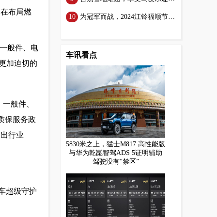
曼在布局燃
为冠军而战，2024江铃福顺节油大赛复赛苏州站上演高手对决
、一般件、电
车讯看点
益更加迫切的
、一般件、
质保服务政
超出行业
5830米之上，猛士M817 高性能版
与华为乾崑智驾ADS 5证明辅助
驾驶没有“禁区”
气车超级守护