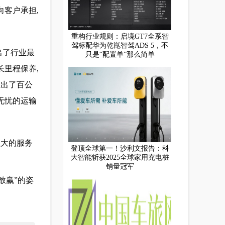
向客户承担,
重构行业规则：启境GT7全系智
驾标配华为乾崑智驾ADS 5，不
出了行业最
只是“配置单”那么简单
长里程保养,
推出了百公
无忧的运输
强大的服务
登顶全球第一！沙利文报告：科
大智能斩获2025全球家用充电桩
销量冠军
敢赢”的姿