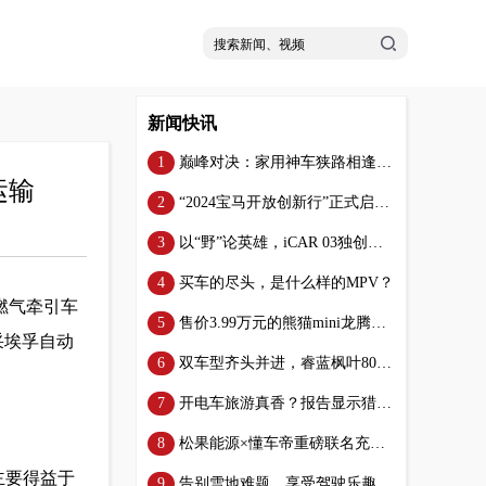
新闻快讯
巅峰对决：家用神车狭路相逢，谁才是新时代家庭的更优选？
运输
“2024宝马开放创新行”正式启动，大企业践行开放创新
以“野”论英雄，iCAR 03独创全铝多腔笼式车身纵享“轻”松野玩
买车的尽头，是什么样的MPV？
N燃气牵引车
售价3.99万元的熊猫mini龙腾升级版，真能“花小钱办大事”？
采埃孚自动
双车型齐头并进，睿蓝枫叶80V Pro、60S Pro彰显换电先锋气质
开电车旅游真香？报告显示猎装车热销，带动自驾游连续3年暴增
松果能源×懂车帝重磅联名充电桩问世 车规级品质重塑家用补能新标准
主要得益于
告别雪地难题，享受驾驶乐趣！新一代哈弗H6，让乐趣与安全同行！