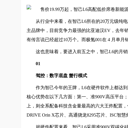
从行业中来看，在智己L6所在的20万元级纯电轿
主品牌中，目前竞争力最强的比亚迪汉EV，去年销量为
有传言说已经超过10万个。而极氪001在 4 月单月销
这也意味着，要进入前五之中，智己L6的月
01
驾控：数字底盘 蟹行模式
作为智己今年的王牌，L6在硬件软件上都达
核心优势在以下几方面：第一、准900V高压平
上，则全系配备科技含金量最高的六大王炸配置，包
DRIVE Orin X芯片、高通骁龙8295芯片、ISC
就硬件配置来看，智己L6采用准900V双碳化