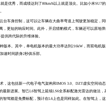
以上就是优秀，而成绩达到了80km/h以上就是顶尖。比如小米SU7
a。
供云台车身控制，这可以让车辆在大曲率弯道上驾驶更加稳定，同
离，更短的响应时间。此外，开启猎豹模式，车辆还可以原地弹
将提供跨代际的升维体验。
种版本。其中，单电机版本的最大功率达到216kW，而双电机
/h的加速时间跻身2秒俱乐部。
，这包括新一代电子电气架构和IMOS 3.0、DZT虚实空间动
OA的最新进展。智己L6智驾上延续LS6全系标配激光雷达的做法
的智驾都是免费标配，预计在L6上也是同样如此。在智驾上，