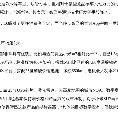
3、比亚迪汉ev等车型。尽管亏本，但相对于某些竞品单车六七万元的
现盈利。”刘涛说。其表示，智己将通过技术研发等手段降本。
，L6吸引了更多消费者下定。而当晚，智己的官方App中间一度
都非常具有优势。比如与热门竞品小米su7相对比一下，智己L6
1.59万起，标准版为400V架构，搭载来自比亚迪的73.6度磷酸铁
0v平台，搭配75度磷酸铁锂电池，续航650km，电机最大功率216
® Orin 254TOPS芯片、激光雷达、去高精地图的城市NOA、数
智己 L6也基本保持着价格和产品力的双重压制。对于小米SU7而
也使得智己这款产品的期待很高，“具体的目标数字没有，但我肯