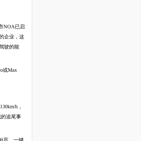
市NOA已启
的企业，这
驾驶的能
或Max
0km/h，
城的追尾事
野补盲、一键