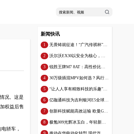
新闻快讯
无畏铸就征途！“广汽传祺杯”第六届中国企业家沙漠戈壁行即将起航
沃尔沃EX30以安全为核心，打造都市出行新选择
锐胜王牌M7 8AT：高性价比与优质服务并驱，用户满意度高
30万级插混MPV如何选？风行星海V9为您揭晓豪华新篇章
“让人人享有精致科技的乐趣”，看升维iCAR如何引爆行业“对撞”
单情况。这是
亿咖通科技为吉利银河E5全球上市插上智慧翅膀
叠加权益后售
创新科技赋能高效运输 欧曼GTL星翼版轻盈款3.0燃气车够轻盈才稳赢
极氪009光辉冰玉白，年轻新贵的第一台四座超豪华
纯电轿车，
推动在华电动化转型 现代汽车将携多款车型亮相北京车展