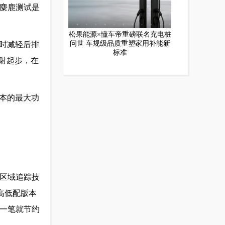
的麋鹿测试是
松果能源×懂车帝重磅联名充电桩
问世 车规级品质重塑家用补能新
时减轻后排
标准
射起步，在
版本的最大功
态区域追踪技
，高低配版本
这一笔就节约