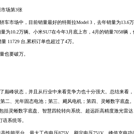
车市场中，目前销量最好的特斯拉Model 3，去年销量为13.6
10.2万辆。小米SU7在今年3月底上市，4月的销量7058辆
量 11729 台,累积订单也超过了4万。
销量也要破万。
到了巅峰状态，并且从行业中来看竞争力也十分强大。总结来看，
台；第二、光年固态电池；第三、飓风电机；第四、灵蜥数字底盘
括灵蜥数字底盘、智慧四轮转向系统、超远距高精度激光雷达、N
智慧灯语系统等。
硅高性能平台，最大工作电压875V，额定电压751V，峰值充电功