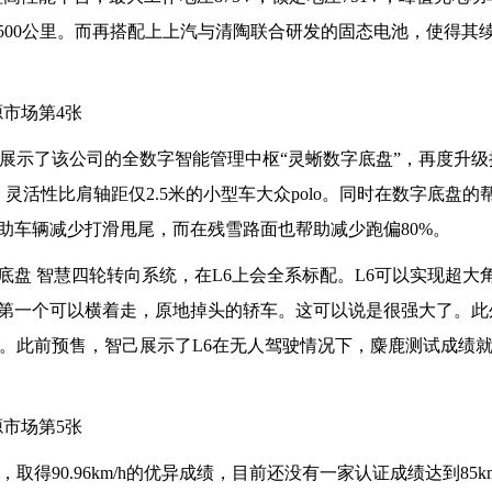
钟补能500公里。而再搭配上上汽与清陶联合研发的固态电池，使得其
车展示了该公司的全数字智能管理中枢“灵蜥数字底盘”，再度升级
米），灵活性比肩轴距仅2.5米的小型车大众polo。同时在数字底盘
助车辆减少打滑甩尾，而在残雪路面也帮助减少跑偏80%。
盘 智慧四轮转向系统，在L6上会全系标配。L6可以实现超大
第一个可以横着走，原地掉头的轿车。这可以说是很强大了。此
把。此前预售，智己展示了L6在无人驾驶情况下，麋鹿测试成绩
取得90.96km/h的优异成绩，目前还没有一家认证成绩达到85km