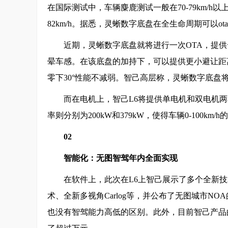
在国际测试中，车辆麋鹿测试一般在70-79km/h
82km/h。据悉，灵蜥数字底盘在全生命周期可以ot
近期，灵蜥数字底盘就将进行一次OTA，提
晕车感。在该底盘的加持下，可以提供更小避让距
零下30°性能不减弱。智己高层称，灵蜥数字底盘
而在电机上，智己L6将提供单电机和双电机两
率则分别为200kW和379kW，使得车辆0-100km
02
智能化：
无图智驾年内
全面实现
在软件上，此次在L6上智己展示了多个全新技术
术、全新多视角Carlog等，并公布了无图城市N
也没有智驾能力高低的区别。此外，目前智己产品