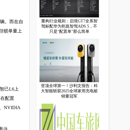
重构行业规则：启境GT7全系智
万辆。而在自
驾标配华为乾崑智驾ADS 5，不
，但锁单量上
只是“配置单”那么简单
登顶全球第一！沙利文报告：科
智己L6上
大智能斩获2025全球家用充电桩
销量冠军
。在配置
VIDIA
率达