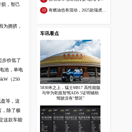
亏损，智己
有燃油也有混动，2025款瑞虎9正式上市，15.29万元起
因为拥挤，
车讯看点
起步价低了
锂电池，单电
kW（250
5830米之上，猛士M817 高性能版
与华为乾崑智驾ADS 5证明辅助
驾驶没有“禁区”
字底盘等，这
言，除了极
定这款车能