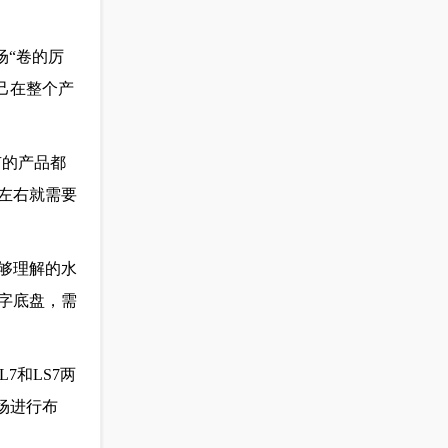
场“卷的厉
己在整个产
有的产品都
左右就需要
够理解的水
字底盘，需
7和LS7两
场进行布