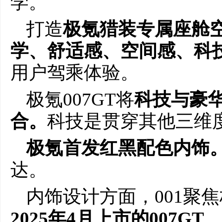
学。
打造
极氪猎装专属座舱
学、舒适感、空间感、科
用户驾乘体验。
极氪007GT将
科技与豪
合
。
科技是贯穿其他三维
极氪首发红黑配色内饰
达。
内饰设计方面，001聚
2025年4月上市
的
007GT