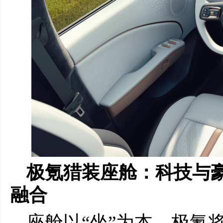
极氪猎装座舱
：
科技与
融合
座舱以“坐”为本，极氪