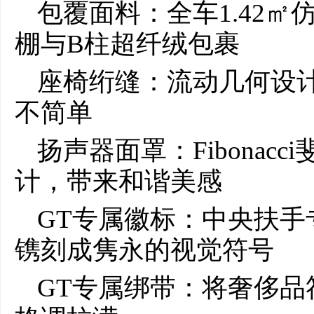
包覆面料：全车1.42
棚与B柱超纤绒包裹
座椅绗缝：流动几何设
不简单
扬声器面罩：Fibonac
计，带来和谐美感
GT专属徽标：中央扶
镌刻成隽永的视觉符号
GT专属绑带：将奢侈