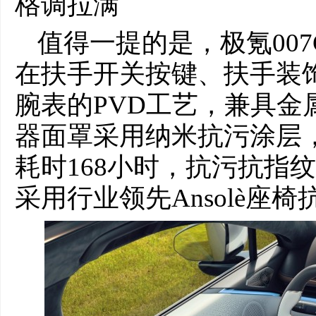
格调拉满
值得一提的是，极氪00
在扶手开关按键、扶手装
腕表的PVD工艺，兼具金
器面罩采用纳米抗污涂层
耗时168小时，抗污抗指
采用行业领先Ansolè座