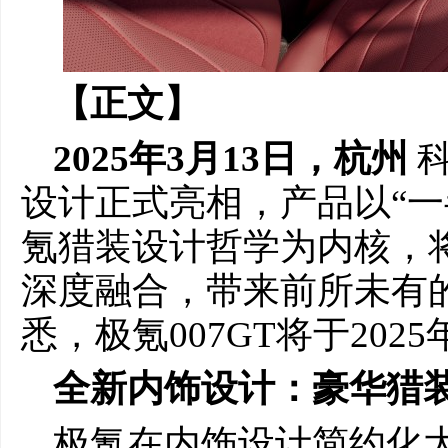
【正文】
2025年3月1
3
日，杭州
设计正式亮相，产品以“一
氪猎装设计哲学为内核，
深度融合，带来前所未有
悉，极氪007GT将于202
全新内
饰设计：
豪华
猎
极氪在内饰设计简约化