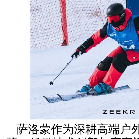
萨洛蒙作为深耕高端户