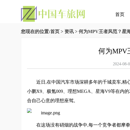
首页
您现在的位置:
首页
>
资讯
> 何为MPV王者风范？星
何为MPV
2024-
近日,在中国汽车市场深耕多年的千城卖车,精
小鹏X9、极氪009、理想MEGA、星海V9等在内
合自己心意的理想座驾。
在这场没有硝烟的战争中,每一个竞争者都摩拳