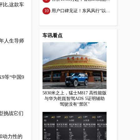
评比,这款车
用户口碑见证！东风风行“以旧换新”活动助力创富之旅
车讯看点
青年人生导师
9等“中国9
5830米之上，猛士M817 高性能版
与华为乾崑智驾ADS 5证明辅助
驾驶没有“禁区”
车型挑战它们
和动力性的