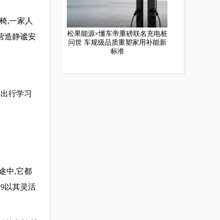
椅,一家人
松果能源×懂车帝重磅联名充电桩
营造静谧安
问世 车规级品质重塑家用补能新
标准
子出行学习
途中,它都
9以其灵活