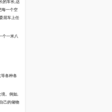
长的车长,达
,把每一个空
不委屈车上任
一个一米八
盆等各种各
境。例如,
了自己的储物