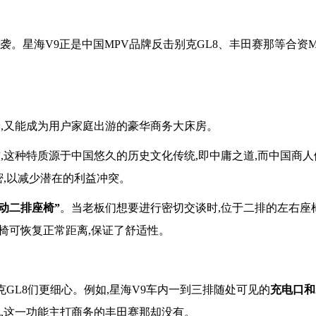
袭。星海V9正是中国MPV品牌反击别克GL8、丰田赛那等合资M
舱,又能成为用户家庭出游的豪华商务大床房。
,这种特质源于中国悠久的历史文化传统,即中庸之道,而中国商
密,以减少潜在的利益冲突。
动二排座椅”
。当老板们想要进行密切交谈时,位于二排的左右座
座椅可恢复正常距离,保证了舒适性。
克GL8们更细心。例如,星海V9车内一到三排随处可见的
充电口和2
现,这一功能主打商务的丰田赛那却没有。