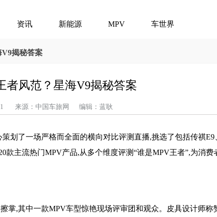
资讯
新能源
MPV
车世界
海V9揭秘答案
王者风范？星海V9揭秘答案
08-01 来源：中国车旅网 编辑：蓝耿
心策划了一场严格而全面的横向对比评测直播,挑选了包括传祺E9
的20款主流热门MPV产品,从多个维度评测“谁是MPV王者”,为消
擦掌,其中一款MPV车型惊艳现场评审团和观众。皮具设计师称