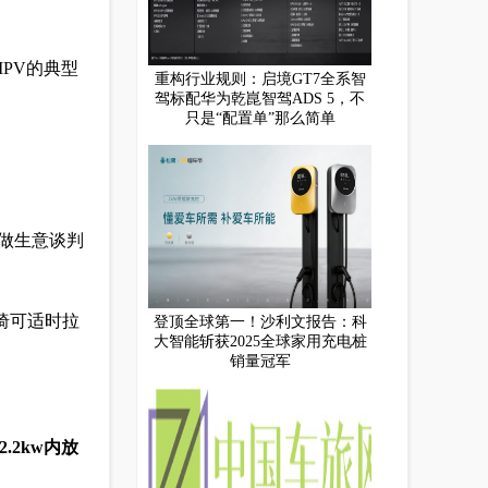
PV的典型
重构行业规则：启境GT7全系智
驾标配华为乾崑智驾ADS 5，不
只是“配置单”那么简单
人做生意谈判
椅可适时拉
登顶全球第一！沙利文报告：科
大智能斩获2025全球家用充电桩
销量冠军
.2
kw
内放