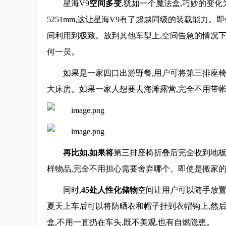
星海V9
空间多变
,犹如一个魔法盒,巧妙的变化
5251mm,这让星海V9有了超越同级的装载能力。即
间利用到极致。放到其他车型上,空间告急的情况下
何一员。
如果是一家四口出游野餐,用户可将第三排座椅
大床房。如果一家人想要去海滩露营,完全不用带
再比如,如果将
第三排座椅折叠后完全收到地板
样物品,完全不用担心需要舍弃哪个。即使是搬家的
同时,
45处人性化储物
空间让用户可以随手放置
夏天上车后可以将防晒衣和帽子挂到衣帽钩上,然后
盒,不用一直扔在车头,既不美观,也有自燃隐患。