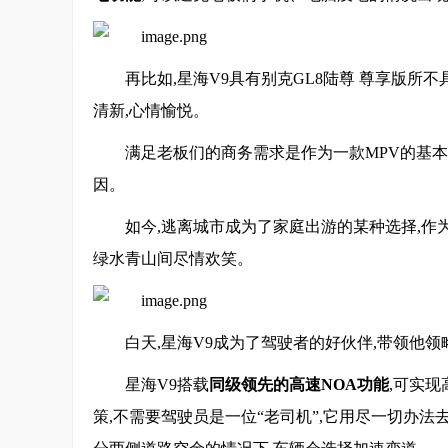
再比如,星海V9具有别克GL8陆尊 尊享版所不
清新,心情愉悦。
满足老板们的商务需求是作为一款MPV的基本
因。
如今,逃离城市成为了家庭出游的某种选择,作
绿水青山间尽情欢笑。
白天,星海V9成为了驾驶者的好伙伴,带领他
星海V9搭载
同级领先的高速NOA功能
,可实
策,不需要驾驶员是一位“老司机”,它用尽一切办法