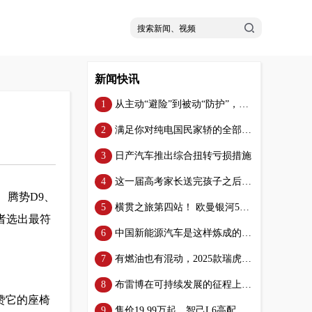
新闻快讯
从主动“避险”到被动“防护”，欧拉闪电猫以无形守护你的有型
满足你对纯电国民家轿的全部想象，一汽丰田bZ3即将上市
日产汽车推出综合扭转亏损措施
这一届高考家长送完孩子之后直接把车子改成了移动休息室
、腾势D9、
横贯之旅第四站！ 欧曼银河580燃气车挑战崎岖山路 超长下坡 高效可靠的完美展现
费者选出最符
中国新能源汽车是这样炼成的，江铃集团新能源的工厂亮了
有燃油也有混动，2025款瑞虎9正式上市，15.29万元起
布雷博在可持续发展的征程上再创辉煌：可再生能源使用达75%，二氧化碳排放量下降
赞它的座椅
售价19.99万起，智己L6高配低价席卷新能源市场