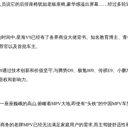
乘人员说它的后排座椅犹如老板座椅,豪华感溢出屏幕……经过多轮
月的时间中,星海V9已经有了各界商业大佬背书。知名教育博主、
推荐官以及首批车主。
通过技术创新和价值坚守,与腾势D9、极氪009、传祺E9、小鹏X
话语权和影响力。
一座座巍峨的高山,俯瞰着MPV大地,即使有“头铁”的中国MPV
商务的老牌MPV已经无法满足家庭用户的需求,而主驾驶舒适性