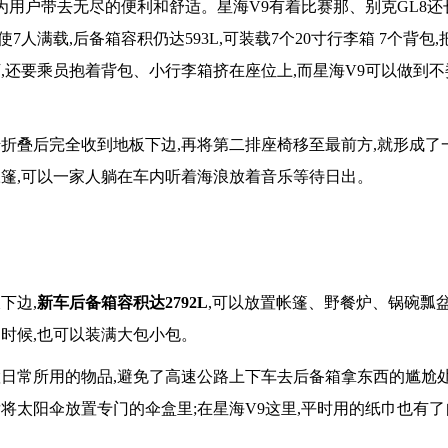
为用户带去无尽的便利和舒适。星海V9有着比赛那、别克GL8还
使7人满载,后备箱容积仍达593L,可装载7个20寸行李箱 7个背包
,还要乘员抱着背包、小行李箱挤在座位上,而星海V9可以做到
折叠后完全收到地板下边,再将第二排座椅移至最前方,就形成了
帐篷,可以一家人躺在车内听着海浪放着音乐等待日出。
下边,
新车后备箱容积达27
92L
,可以放置帐篷、野餐炉、锅碗瓢
时候,也可以装满大包小包。
日常所用的物品,避免了高速公路上下车去后备箱拿东西的尴尬处
将太阳伞放置专门的伞盒里;在星海V9这里,平时用的纸巾也有