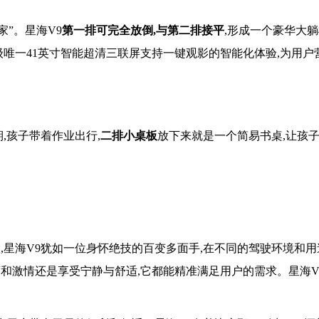
家”。星海V9
第一排可完全放倒,与第二排接平
,形成一个豪华大躺
级唯一41英寸智能超清三联屏支持一键观影的智能化体验,为用户
,孩子带着作业出行,
二排小桌板
放下来就是一个简易书桌,让孩
,星海V9犹如一位身怀绝技的百变多面手,在不同的驾驶环境和用
和激情还是享受宁静与舒适,它都能精准满足用户的需求。星海V