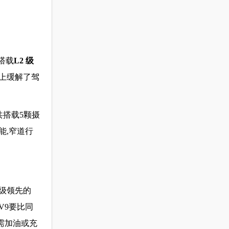
搭载
L2 级
度上缓解了驾
共搭载5颗摄
能,窄道行
同级领先的
海V9要比同
无需加油或充