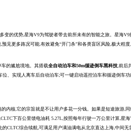
借智能多变的优势,星海V9为驾驶者带去前所未有的智能之旅。星海V9
功能,预见更多路况可能,有效避免“开门杀”和各类盲区风险,极大程
停车的尴尬境地。其搭载
全自动泊车和50m循迹倒车黑科技
,前后
测车位、实现人离车后自动泊车;可一键启动遥控泊车和循迹倒车功
惠的内核,它的宗旨就是不让用户多花一分钱。如果是短途旅游,
车,CLTC下百公里馈电油耗 5.27L,按照每年行驶一万公里计算,星
同级领先的CLTC综合续航,可满足用户满油满电从北京直达上海,中间