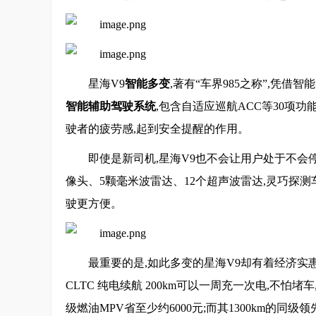
星海V9
智能多变
,著有“车界985之称”,凭
智能辅助驾驶系统
,包含自适应巡航ACC等30项
驶者的疲劳感,起到安全提醒的作用。
即使是新司机,星海V9也不会让用户处于不会
像头、5颗毫米波雷达、12个超声波雷达,灵巧探
驶更方便。
最重要的是,如此多变的星海V9却有着经济实
CLTC 纯电续航 200km可以一周充一次电,不怕堵
级燃油MPV省至少约6000元;而其1300km的